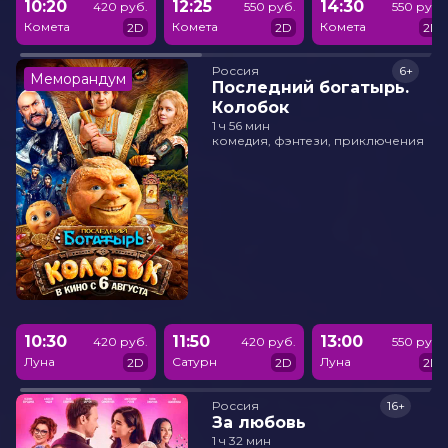
10:20
12:25
14:30
420 руб.
550 руб.
550 руб.
Комета
Комета
Комета
2D
2D
2D
Россия
6+
Меморандум
Последний богатырь.
Колобок
1 ч 56 мин
комедия, фэнтези, приключения
10:30
11:50
13:00
420 руб.
420 руб.
550 руб.
Луна
Сатурн
Луна
2D
2D
2D
Россия
16+
За любовь
1 ч 32 мин