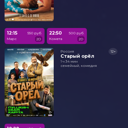
12:15
22:50
550 руб.
500 руб.
Марс
Комета
2D
2D
Россия
12+
Старый орёл
1 ч 34 мин
семейный, комедия