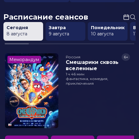
Расписание сеансов
Сегодня
Завтра
Понедельник
В
8 августа
9 августа
10 августа
11
Россия
6+
Меморандум
Смешарики сквозь
вселенные
1 ч 46 мин
фантастика, комедия,
приключения