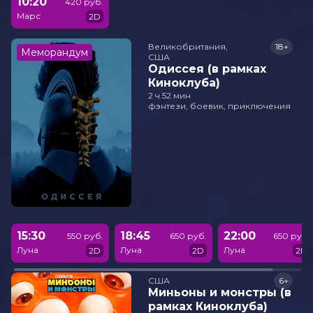
10:20
420 руб.
Марс
2D
Великобритания,

18+
Меморандум
США
Одиссея (в рамках
Киноклуба)
2 ч 52 мин
фэнтези, боевик, приключения
15:30
18:45
22:00
550 руб.
650 руб.
650 руб.
Луна
Луна
Луна
2D
2D
2D
США
6+
Миньоны и монстры (в
рамках Киноклуба)