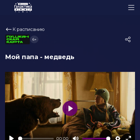
К расписанию
6+
Мой папа - медведь
Play
00:00