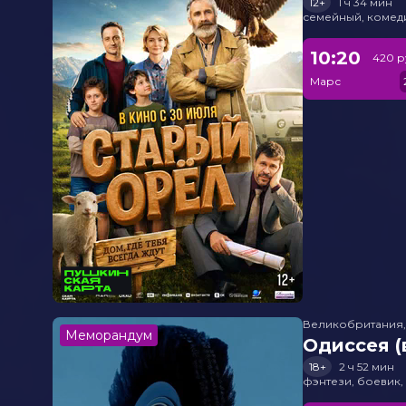
12+
1 ч 34 мин
семейный, комед
10:20
420 р
Марс
Великобритания
Меморандум
Одиссея (
18+
2 ч 52 мин
фэнтези, боевик