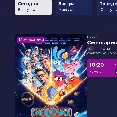
Сегодня
Завтра
Понеде
8 августа
9 августа
10 август
Россия
Меморандум
Смешарик
6+
1 ч 46 мин
фантастика, ком
10:20
420 р
Комета