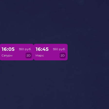
16:05
16:45
550 руб.
550 руб.
Сатурн
2D
Марс
2D