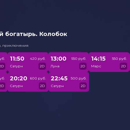
й богатырь. Колобок
и, приключения
11:50
13:00
14:15
уб.
420 руб.
550 руб.
550 руб.
2D
Сатурн
2D
Луна
2D
Марс
2D
20:20
22:45
уб.
600 руб.
500 руб.
2D
Сатурн
2D
Сатурн
2D