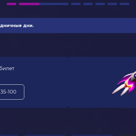
здничные дни.
билет
935-100