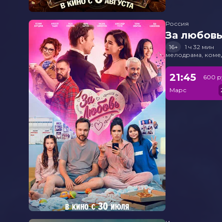
Россия
За любов
16+
1 ч 32 мин
мелодрама, коме
21:45
600 р
Марс