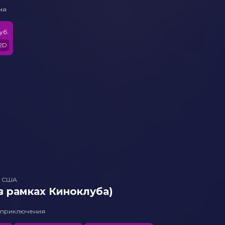
ия
уб.
2D
, США
в рамках Киноклуба)
, приключения