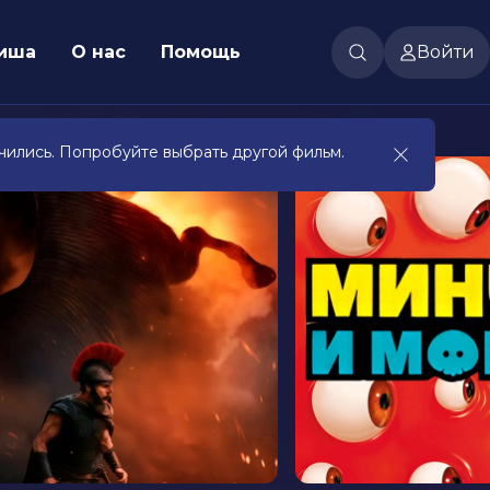
иша
О нас
Помощь
Войти
чились. Попробуйте выбрать другой фильм.