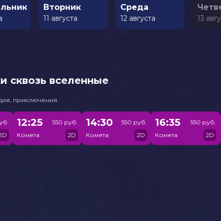
льник
Вторник
Среда
Четв
а
11 августа
12 августа
13 авг
и сквозь вселенные
едия, приключения
12:25
14:30
16:35
уб.
550 руб.
550 руб.
550 руб.
2D
Комета
2D
Комета
2D
Комета
2D