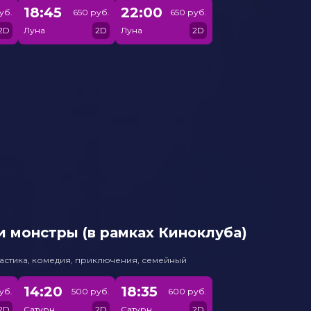
18:45
22:00
уб.
650 руб.
650 руб.
2D
Луна
2D
Луна
2D
 монстры (в рамках Киноклуба)
астика, комедия, приключения, семейный
14:20
18:35
уб.
500 руб.
600 руб.
2D
Сатурн
2D
Сатурн
2D