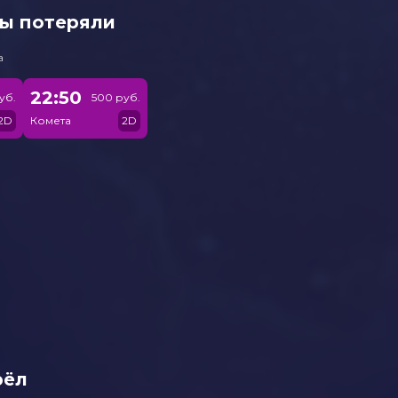
мы потеряли
а
22:50
уб.
500 руб.
2D
Комета
2D
рёл