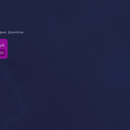
ь
дия, фэнтези
уб.
2D