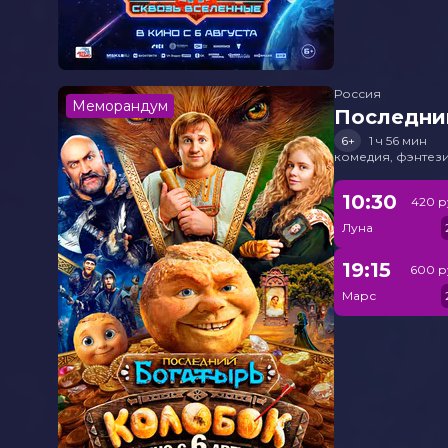
Россия
Меморандум
Последни
6+
1 ч 56 мин
комедия, фэнтез
10:30
420 р
Луна
19:15
600 р
Марс