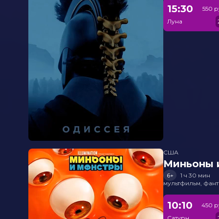
15:30
550 р
Луна
США
Миньоны и
6+
1 ч 30 мин
мультфильм, фант
10:10
450 р
Сатурн