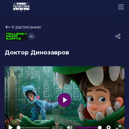
К расписанию
6+
Доктор Динозавров
Play
00:00