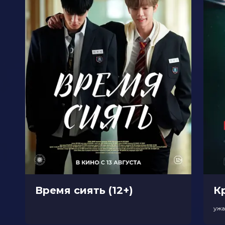
Время сиять (12+)
К
уж