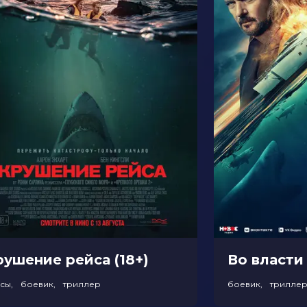
рушение рейса (18+)
Во власти 
асы, боевик, триллер
боевик, трилле