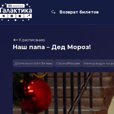
Возврат билетов
К расписанию
Наш папа – Дед Мороз!
Длительность
1 ч 34 мин
Страна
Россия
Меморандум на ф