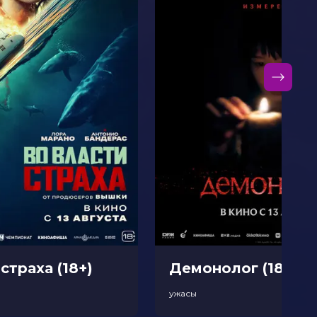
страха (18+)
Демонолог (18+)
р
ужасы