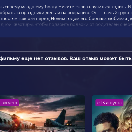
ь своему младшему брату Никите снова научиться ходить. В
обрать за праздники деньги на операцию. Он — самый груст
ятностям, как раз перед Новым Годом его бросила любимая д
редной квартиры, чтобы подарить подарки от родителей очер
годнее волшебство.
 фильму еще нет отзывов. Ваш отзыв может быть
отарёв, Злата Бородина, Дмитрий
ыжева, Антон Шаврин, Ольга Науменко,
в
ева
3 августа
с 13 августа