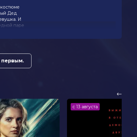
 костюме
ный Дед
евушка. И
едной паре
 первым.
с 13 августа