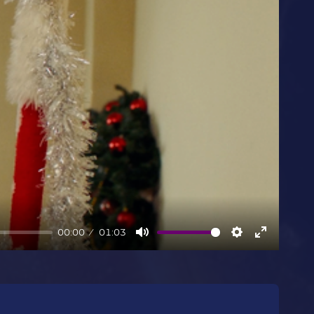
00:00
01:03
Mute
Settings
Enter
fullscree