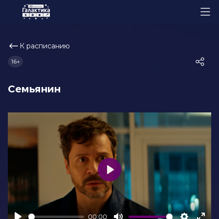
К расписанию
16+
Семьянин
Play
00:00