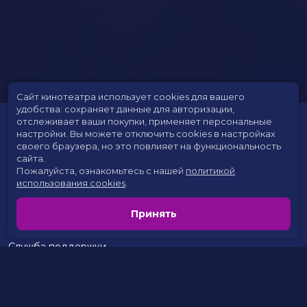
Сайт кинотеатра использует cookies для вашего
удобства: сохраняет данные для авторизации,
отслеживает ваши покупки, применяет персональные
настройки.
Вы можете отключить cookies в настройках
своего браузера, но это повлияет на функциональность
сайта.
Пожалуйста, ознакомьтесь с нашей
политикой
использования cookies
.
Расписание
Скоро в кино
Принять
Цены на билеты
Новости и акции
Служба поддержки
г. Сургут, 30 лет Победы, 46
тел.:
+7(3462) 935-100