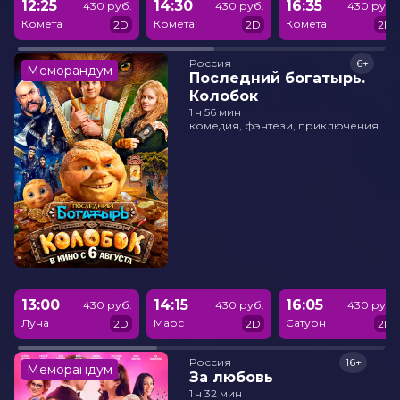
12:25
14:30
16:35
430 руб.
430 руб.
430 руб.
Комета
Комета
Комета
2D
2D
2D
Россия
6+
Меморандум
Последний богатырь.
Колобок
1 ч 56 мин
комедия, фэнтези, приключения
13:00
14:15
16:05
430 руб.
430 руб.
430 руб.
Луна
Марс
Сатурн
2D
2D
2D
Россия
16+
Меморандум
За любовь
1 ч 32 мин