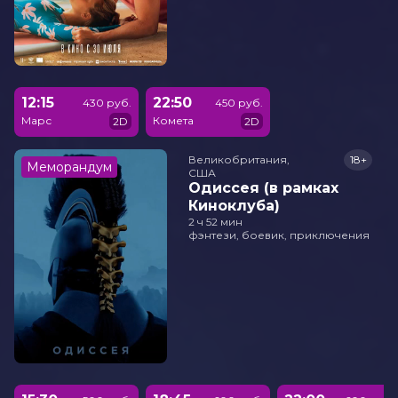
12:15
22:50
430 руб.
450 руб.
Марс
Комета
2D
2D
Великобритания,

18+
Меморандум
США
Одиссея (в рамках
Киноклуба)
2 ч 52 мин
фэнтези, боевик, приключения