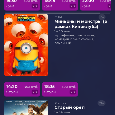
15:30
18:45
22:00
500 руб.
600 руб.
600 руб.
Луна
Луна
Луна
2D
2D
2D
США
6+
Миньоны и монстры (в
рамках Киноклуба)
1 ч 30 мин
мультфильм, фантастика,
комедия, приключения,
семейный
14:20
18:35
450 руб.
600 руб.
Сатурн
Сатурн
2D
2D
Россия
12+
Старый орёл
1 ч 34 мин