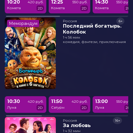
10:20
12:25
14:30
420 руб.
550 руб.
550 руб.
Комета
Комета
Комета
2D
2D
2D
Россия
6+
Меморандум
Последний богатырь.
Колобок
1 ч 56 мин
комедия, фэнтези, приключения
10:30
11:50
13:00
420 руб.
420 руб.
550 руб.
Луна
Сатурн
Луна
2D
2D
2D
Россия
16+
За любовь
1 ч 32 мин