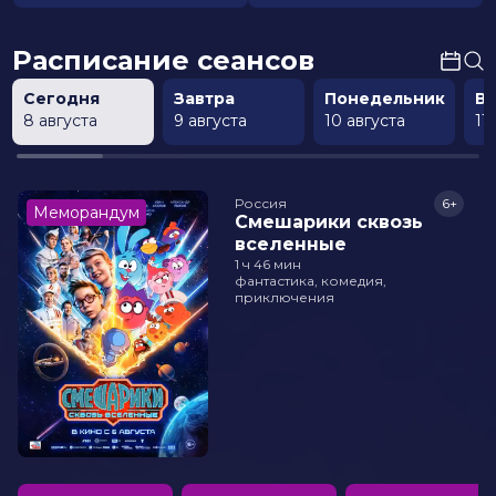
Расписание сеансов
Сегодня
Завтра
Понедельник
В
8 августа
9 августа
10 августа
11
Россия
6+
Меморандум
Смешарики сквозь
вселенные
1 ч 46 мин
фантастика, комедия,
приключения