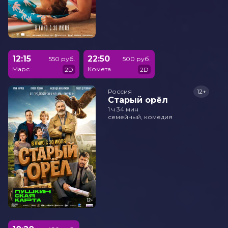
12:15
22:50
550 руб.
500 руб.
Марс
Комета
2D
2D
Россия
12+
Старый орёл
1 ч 34 мин
семейный, комедия