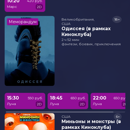
10:20
420 руб.
Марс
2D
Великобритания,

18+
Меморандум
США
Одиссея (в рамках
Киноклуба)
2 ч 52 мин
фэнтези, боевик, приключения
15:30
18:45
22:00
550 руб.
650 руб.
650 руб.
Луна
Луна
Луна
2D
2D
2D
США
6+
Миньоны и монстры (в
рамках Киноклуба)