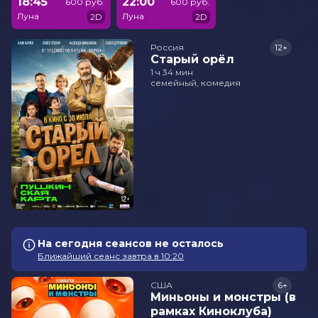
18:45
22:00
600 руб.
600 руб.
Луна
Луна
2D
2D
Россия
12+
Старый орёл
1 ч 34 мин
семейный, комедия
На сегодня сеансов не осталось
Ближайший сеанс завтра в 10:20
США
6+
Миньоны и монстры (в
рамках Киноклуба)