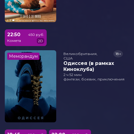
22:50
450 руб.
Комета
2D
Великобритания,

18+
Меморандум
США
Одиссея (в рамках
Киноклуба)
2 ч 52 мин
фэнтези, боевик, приключения