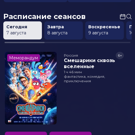
Расписание сеансов
Сегодня
Завтра
Воскресенье
П
7 августа
8 августа
9 августа
10
Россия
6+
Меморандум
Смешарики сквозь
вселенные
1 ч 46 мин
фантастика, комедия,
приключения