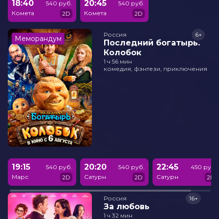
18:40
20:45
540 руб.
540 руб.
Комета
Комета
2D
2D
Россия
6+
Меморандум
Последний богатырь.
Колобок
1 ч 56 мин
комедия, фэнтези, приключения
19:15
20:20
22:45
540 руб.
540 руб.
450 руб.
Марс
Сатурн
Сатурн
2D
2D
2D
Россия
16+
За любовь
1 ч 32 мин