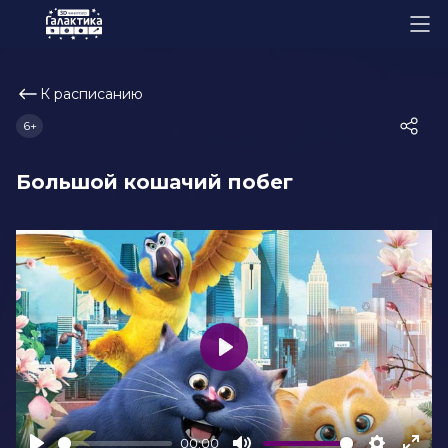
К расписанию
6+
Большой кошачий побег
Play
00:00