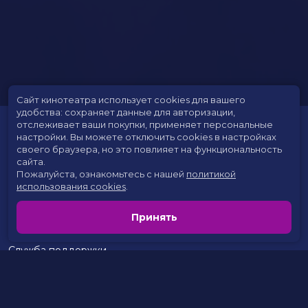
Сайт кинотеатра использует cookies для вашего
удобства: сохраняет данные для авторизации,
отслеживает ваши покупки, применяет персональные
настройки.
Вы можете отключить cookies в настройках
своего браузера, но это повлияет на функциональность
сайта.
Пожалуйста, ознакомьтесь с нашей
политикой
использования cookies
.
Расписание
Скоро в кино
Принять
Цены на билеты
Новости и акции
Служба поддержки
г. Сургут, 30 лет Победы, 46
тел.:
+7(3462) 935-100