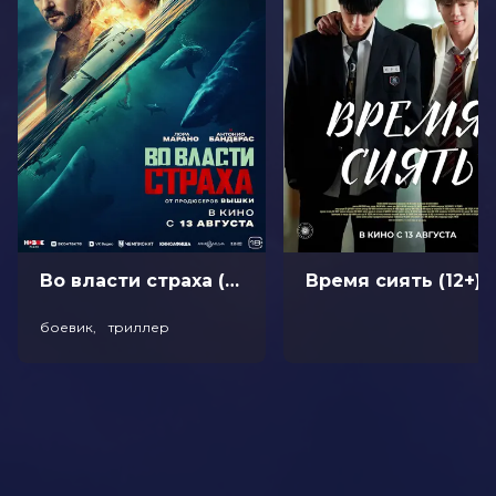
Оценка
7.3
/ 10 (72 099 голосов)
4.8
/ 10 (1 800 голосов)
Год
2018
Страна
Китай
Слоган
-
Режиссер
Гэри Ван
Актеры
Ян Яньдо, Эмиль Чау, Чэнь Линьшэн
Сценаристы
Гэри Ван
Жанр
комедия, мультфильм, приключения,
семейный
Длительность
1 ч 45 мин
Во власти страха (18+)
Время сиять (12+)
В прокате
с 13 сентября до 3 октября
боевик, триллер