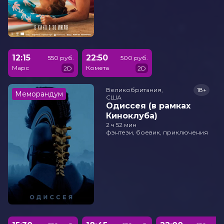
12:15
22:50
550 руб.
500 руб.
Марс
Комета
2D
2D
Великобритания,

18+
Меморандум
США
Одиссея (в рамках
Киноклуба)
2 ч 52 мин
фэнтези, боевик, приключения