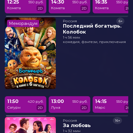
12:25
14:30
16:35
550 руб.
550 руб.
550 руб.
Комета
Комета
Комета
2D
2D
2D
Россия
6+
Меморандум
Последний богатырь.
Колобок
1 ч 56 мин
комедия, фэнтези, приключения
11:50
13:00
14:15
420 руб.
550 руб.
550 руб.
Сатурн
Луна
Марс
2D
2D
2D
Россия
16+
За любовь
1 ч 32 мин