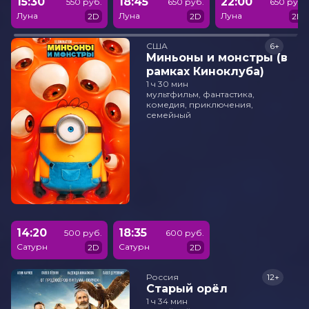
15:30
18:45
22:00
550 руб.
650 руб.
650 руб.
Луна
Луна
Луна
2D
2D
2D
США
6+
Миньоны и монстры (в
рамках Киноклуба)
1 ч 30 мин
мультфильм, фантастика,
комедия, приключения,
семейный
14:20
18:35
500 руб.
600 руб.
Сатурн
Сатурн
2D
2D
Россия
12+
Старый орёл
1 ч 34 мин