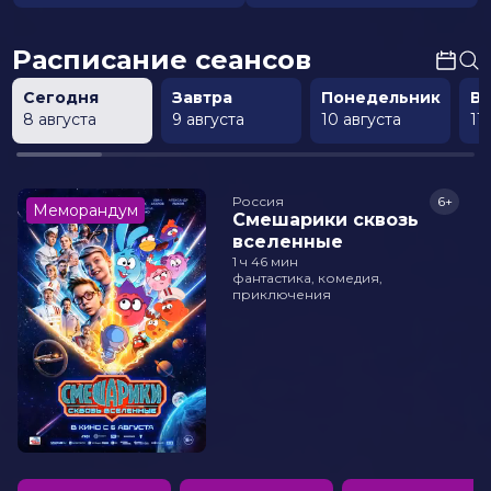
Расписание сеансов
Сегодня
Завтра
Понедельник
В
8 августа
9 августа
10 августа
11
Россия
6+
Меморандум
Смешарики сквозь
вселенные
1 ч 46 мин
фантастика, комедия,
приключения