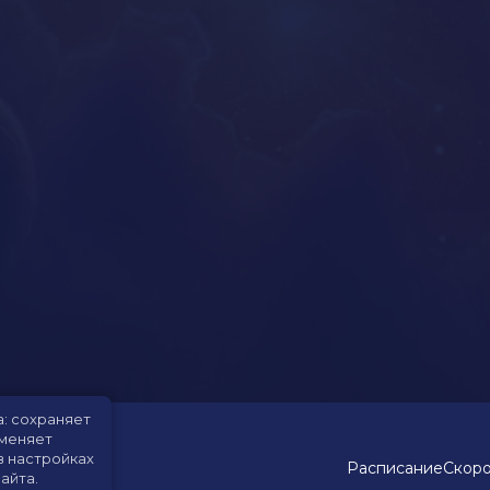
а: сохраняет
именяет
в настройках
Расписание
Скоро
айта.