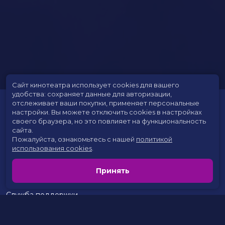
Сайт кинотеатра использует cookies для вашего
удобства: сохраняет данные для авторизации,
отслеживает ваши покупки, применяет персональные
настройки.
Вы можете отключить cookies в настройках
своего браузера, но это повлияет на функциональность
сайта.
Пожалуйста, ознакомьтесь с нашей
политикой
использования cookies
.
Расписание
Скоро в кино
Принять
Цены на билеты
Новости и акции
Служба поддержки
г. Сургут, 30 лет Победы, 46