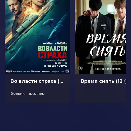
Куган, Гэттлин Гриффит, Джейкоб
Лофленд
Продюсеры
Джозеф Гарнер, Тодд Филлипс, Эмма
Тиллинджер Коскофф
Сценаристы
Скотт Сильвер, Тодд Филлипс, Пол
Дини
Жанр
драма, криминал, музыка, триллер
Бюджет
$200 000 000
Длительность
2 ч 18 мин
В прокате
с 10 октября до 23 октября
Во власти страха (18+)
Время сиять (12+)
боевик, триллер