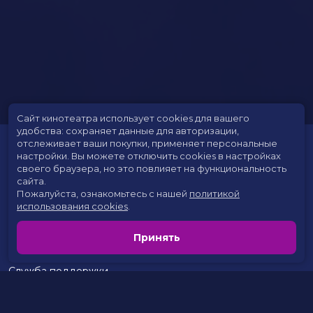
Сайт кинотеатра использует cookies для вашего
удобства: сохраняет данные для авторизации,
отслеживает ваши покупки, применяет персональные
настройки.
Вы можете отключить cookies в настройках
своего браузера, но это повлияет на функциональность
сайта.
Пожалуйста, ознакомьтесь с нашей
политикой
использования cookies
.
Расписание
Скоро в кино
Принять
Цены на билеты
Новости и акции
Служба поддержки
г. Сургут, 30 лет Победы, 46