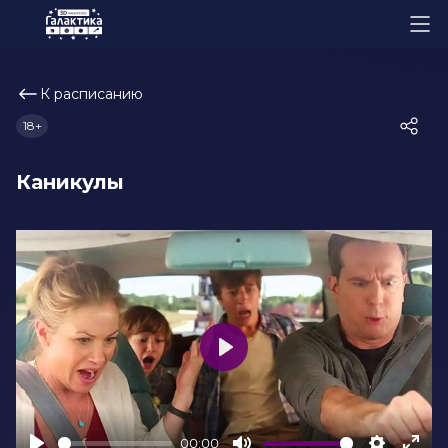
К расписанию
18+
Каникулы
Play
00:00