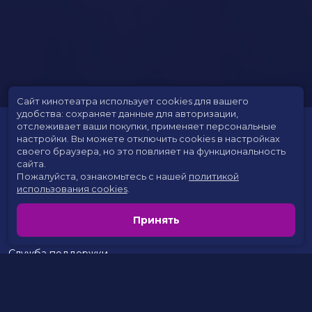
Сайт кинотеатра использует cookies для вашего
удобства: сохраняет данные для авторизации,
отслеживает ваши покупки, применяет персональные
настройки.
Вы можете отключить cookies в настройках
своего браузера, но это повлияет на функциональность
сайта.
Пожалуйста, ознакомьтесь с нашей
политикой
использования cookies
.
Расписание
Скоро в кино
Принять
Цены на билеты
Новости и акции
Служба поддержки
г. Сургут, 30 лет Победы, 46
тел.:
+7(3462) 935-100