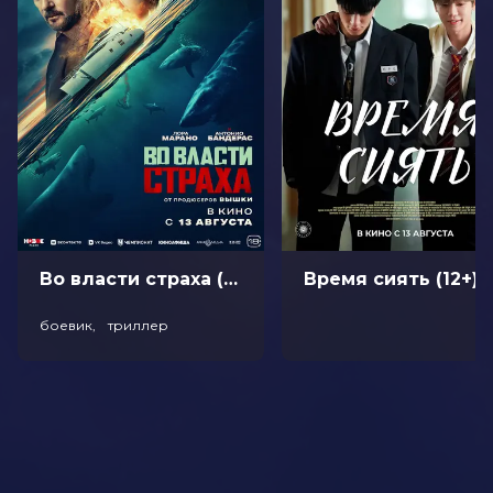
Актеры
Эд Хелмс, Кристина Эпплгейт, Крис
Хемсворт, Лесли Манн, Элизабет
Гиллис, Беверли Д’Анджело, Чеви
Чейз, Кэйтлин Олсон, Чарли Дэй,
Майкл Пенья
Продюсеры
Крис Бендер, Дэвид Добкин,
Ричард Бренер
Сценаристы
Джон Фрэнсис Дейли, Джонатан М.
Голдштейн, Джон Хьюз
Жанр
комедия, приключения
Длительность
1 ч 39 мин
В прокате
с 27 августа до 16 сентября
Во власти страха (18+)
Время сиять (12+)
боевик, триллер