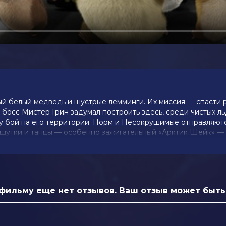
 белый медведь и шустрые лемминги. Их миссия — спасти
босс Мистер Грин задумал построить здесь, среди чистых ль
у бой на его территории. Норм и Несокрушимые отправляют
, шутки и танцы — особенно зажигательный «Арктик Шейк» —
 звёздами. Впереди — настоящие испытания и вихрь приключ
 фильму еще нет отзывов. Ваш отзыв может быть
г, Билл Найи, Колм Мини, Лоретта
Кэй, Габриэль Иглесиас, Салом Дженс
кл Янг