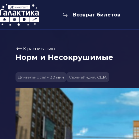
Возврат билетов
К расписанию
Норм и Несокрушимые
Длительность
1 ч 30 мин
Страна
Индия, США